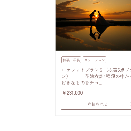
和装+洋装
ロケーション
ロケフォトプランＳ（衣裳5点プ
ン） 花嫁衣裳4種類の中か
好きなものをチョ...
￥
231,000
詳細を見る