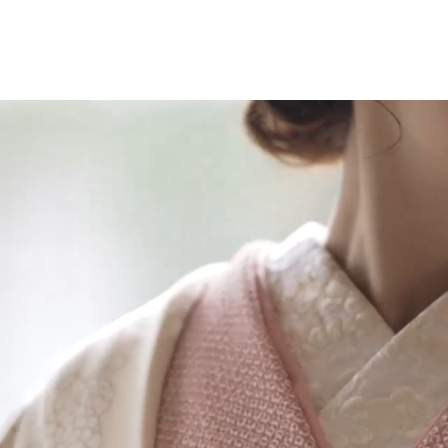
フォトギャラリー
プラン
撮影レポート
衣装
新作衣裳
KIYOKOHATA
新作入荷予定