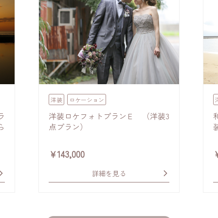
洋装
ロケーション
ラ
洋装ロケフォトプランＥ （洋装3
ら
点プラン）
￥
143,000
詳細を見る